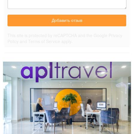
Добавить отзыв
This site is protected by reCAPTCHA and the Google
Privacy
Policy
and
Terms of Service
apply.