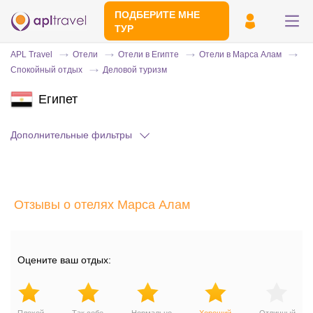
ПОДБЕРИТЕ МНЕ
ТУР
APL Travel
Отели
Отели в Египте
Отели в Марса Алам
Спокойный отдых
Деловой туризм
Египет
Дополнительные фильтры
Отправьте свой номер телефона
Отзывы о отелях Марса Алам
Эксперт свяжется с вами и сделает
индивидуальный подбор в течении
15
минут
Оцените ваш отдых: