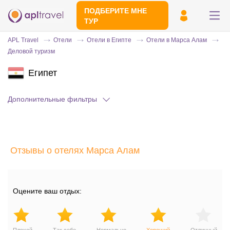
ПОДБЕРИТЕ МНЕ
ТУР
APL Travel
Отели
Отели в Египте
Отели в Марса Алам
Деловой туризм
Египет
Дополнительные фильтры
Отправьте свой номер телефона
Отзывы о отелях Марса Алам
Эксперт свяжется с вами и сделает
индивидуальный подбор в течении
15
минут
Оцените ваш отдых: