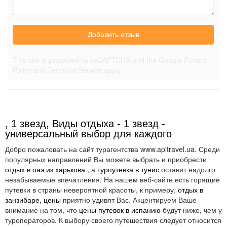
Добавить отзыв
This site is protected by reCAPTCHA and the Google
Privacy
Policy
and
Terms of Service
apply.
, 1 звезд, Виды отдыха - 1 звезд -
универсальный выбор для каждого
Добро пожаловать на сайт турагентства www.apltravel.ua. Среди
популярных направлений Вы можете выбрать и приобрести
отдых в оаэ из харькова
, а
турпутевка в тунис
оставит надолго
незабываемые впечатления. На нашем веб-сайте есть горящие
путевки в страны невероятной красоты, к примеру,
отдых в
занзибаре, цены
приятно удивят Вас. Акцентируем Ваше
внимание на том, что
цены путевок в испанию
будут ниже, чем у
туроператоров. К выбору своего путешествия следует относится