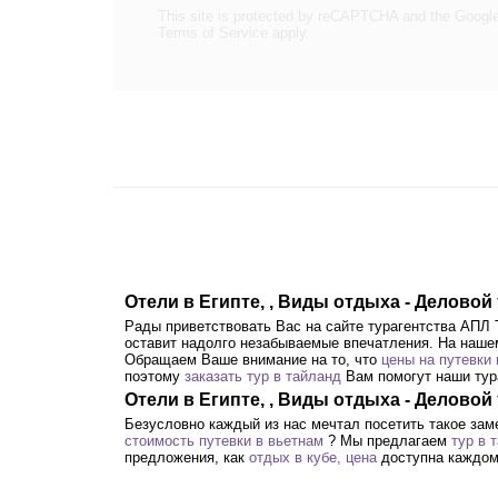
This site is protected by reCAPTCHA and the Googl
Terms of Service
apply.
Отели в Египте, , Виды отдыха - Делово
Рады приветствовать Вас на сайте турагентства АПЛ
оставит надолго незабываемые впечатления. На наше
Обращаем Ваше внимание на то, что
цены на путевки 
поэтому
заказать тур в тайланд
Вам помогут наши тур
Отели в Египте, , Виды отдыха - Деловой
Безусловно каждый из нас мечтал посетить такое зам
стоимость путевки в вьетнам
? Мы предлагаем
тур в 
предложения, как
отдых в кубе, цена
доступна каждом