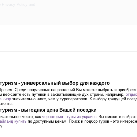
e
Privacy Policy
and
й туризм - универсальный выбор для каждого
 Тревел. Среди популярных направлений Вы можете выбрать и приобрес
м веб-сайте есть путевки в захватывающие дух страны, например,
отдых
в кипр
значительно ниже, чем у туроператоров. К выбору грядущей поез
агенты.
 туризм - выгодная цена Вашей поездки
ечательное место, как
черногория - туры из украины
Вы сможете выбрать
тайланд купить
по доступным ценам. Поиск и подбор туров - это интересн
у.