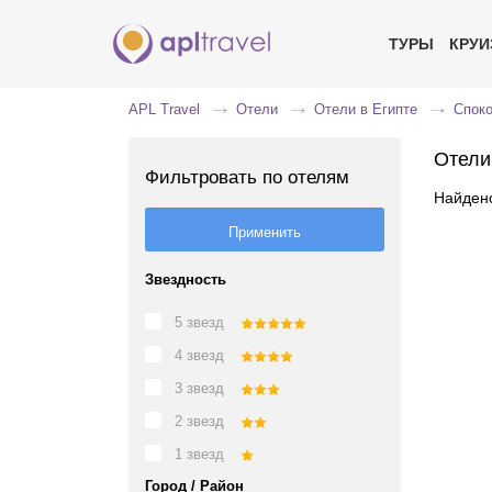
ТУРЫ
КРУ
APL Travel
Отели
Отели в Египте
Спок
Отели
Фильтровать по отелям
Найдено
Звездность
5 звезд
4 звезд
3 звезд
2 звезд
1 звезд
Город / Район