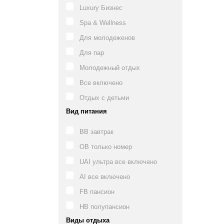
Luxury Бизнес
Spa & Wellness
Для молодеженов
Для пар
Молодежный отдых
Все включено
Отдых с детьми
Вид питания
BB завтрак
OB только номер
UAI ультра все включено
AI все включено
FB пансион
HB полупансион
Виды отдыха