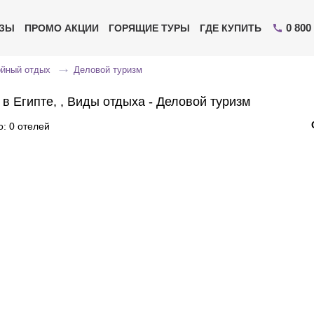
0 800
ИЗЫ
ПРОМО АКЦИИ
ГОРЯЩИЕ ТУРЫ
ГДЕ КУПИТЬ
ойный отдых
Деловой туризм
 в Египте, , Виды отдыха - Деловой туризм
: 0 отелей
Отправьте свой номер телефона
Эксперт свяжется с вами и сделает индивидуальный
подбор в течении
15 минут