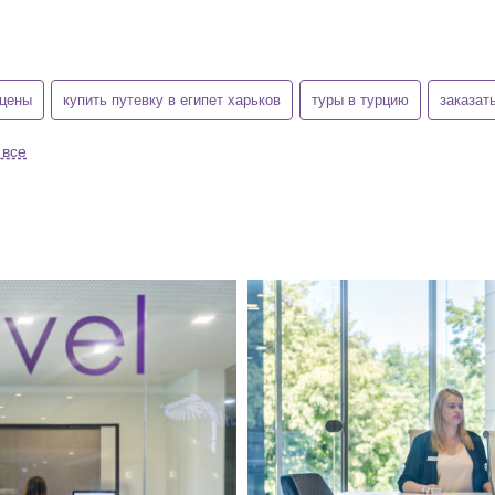
 цены
купить путевку в египет харьков
туры в турцию
заказат
 все