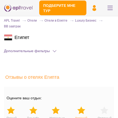
ПОДБЕРИТЕ МНЕ
ТУР
APL Travel
Отели
Отели в Египте
Luxury Бизнес
BB завтрак
Египет
Дополнительные фильтры
Отправьте свой номер телефона
Отзывы о отелях Египта
Эксперт свяжется с вами и сделает
индивидуальный подбор в течении
15
минут
Оцените ваш отдых: