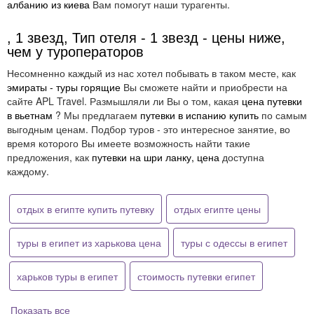
албанию из киева
Вам помогут наши турагенты.
, 1 звезд, Тип отеля - 1 звезд - цены ниже,
чем у туроператоров
Несомненно каждый из нас хотел побывать в таком месте, как
эмираты - туры горящие
Вы сможете найти и приобрести на
сайте APL Travel. Размышляли ли Вы о том, какая
цена путевки
в вьетнам
? Мы предлагаем
путевки в испанию купить
по самым
выгодным ценам. Подбор туров - это интересное занятие, во
время которого Вы имеете возможность найти такие
предложения, как
путевки на шри ланку, цена
доступна
каждому.
отдых в египте купить путевку
отдых египте цены
туры в египет из харькова цена
туры с одессы в египет
харьков туры в египет
стоимость путевки египет
Показать все