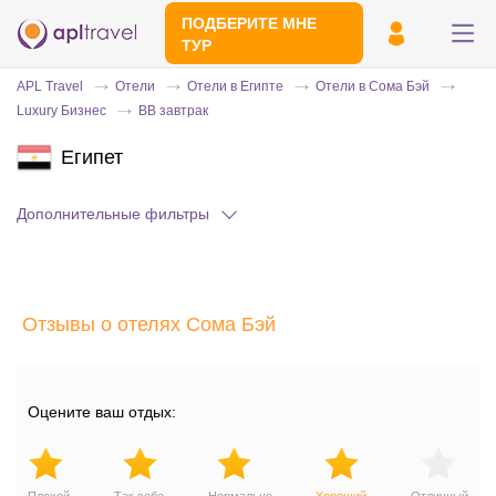
ПОДБЕРИТЕ МНЕ
ТУР
APL Travel
Отели
Отели в Египте
Отели в Сома Бэй
Luxury Бизнес
BB завтрак
Египет
Дополнительные фильтры
Отправьте свой номер телефона
Отзывы о отелях Сома Бэй
Эксперт свяжется с вами и сделает
индивидуальный подбор в течении
15
минут
Оцените ваш отдых: