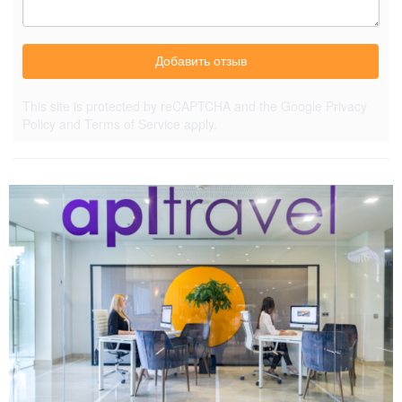
Добавить отзыв
This site is protected by reCAPTCHA and the Google
Privacy
Policy
and
Terms of Service
apply.