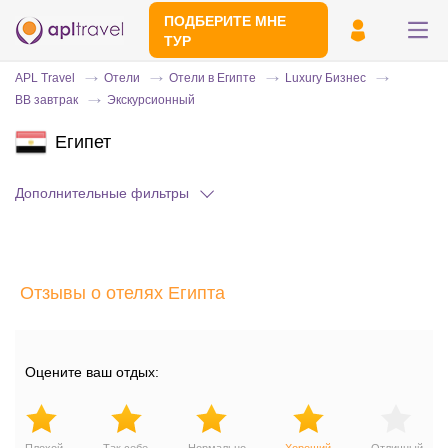
ПОДБЕРИТЕ МНЕ
ТУР
APL Travel
Отели
Отели в Египте
Luxury Бизнес
BB завтрак
Экскурсионный
Египет
Дополнительные фильтры
Отправьте свой номер телефона
Отзывы о отелях Египта
Эксперт свяжется с вами и сделает
индивидуальный подбор в течении
15
минут
Оцените ваш отдых: