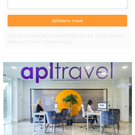
Добавить отзыв
This site is protected by reCAPTCHA and the Google
Privacy
Policy
and
Terms of Service
apply.