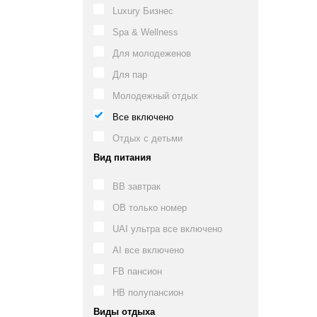
Luxury Бизнес
Spa & Wellness
Для молодеженов
Для пар
Молодежный отдых
Все включено
Отдых с детьми
Вид питания
BB завтрак
OB только номер
UAI ультра все включено
AI все включено
FB пансион
HB полупансион
Виды отдыха