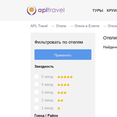
ТУРЫ
КРУ
APL Travel
Отели
Отели в Египте
Отели
Отели
Фильтровать по отелям
Найдено
Звездность
5 звезд
4 звезд
3 звезд
2 звезд
1 звезд
Город / Район