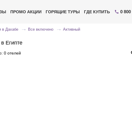
0 800
ИЗЫ
ПРОМО АКЦИИ
ГОРЯЩИЕ ТУРЫ
ГДЕ КУПИТЬ
 в Дахабе
Все включено
Активный
 в Египте
: 0 отелей
Отправьте свой номер телефона
Эксперт свяжется с вами и сделает индивидуальный
подбор в течении
15 минут