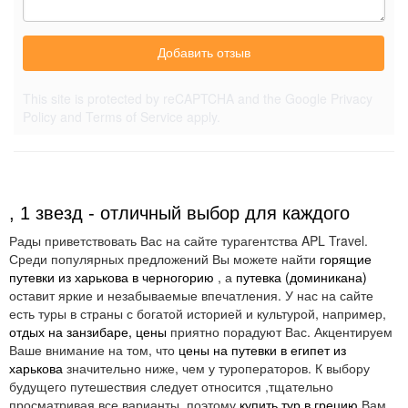
Добавить отзыв
This site is protected by reCAPTCHA and the Google
Privacy
Policy
and
Terms of Service
apply.
, 1 звезд - отличный выбор для каждого
Рады приветствовать Вас на сайте турагентства APL Travel.
Среди популярных предложений Вы можете найти
горящие
путевки из харькова в черногорию
, а
путевка (доминикана)
оставит яркие и незабываемые впечатления. У нас на сайте
есть туры в страны с богатой историей и культурой, например,
отдых на занзибаре, цены
приятно порадуют Вас. Акцентируем
Ваше внимание на том, что
цены на путевки в египет из
харькова
значительно ниже, чем у туроператоров. К выбору
будущего путешествия следует относится ,тщательно
просматривая все варианты, поэтому
купить тур в грецию
Вам