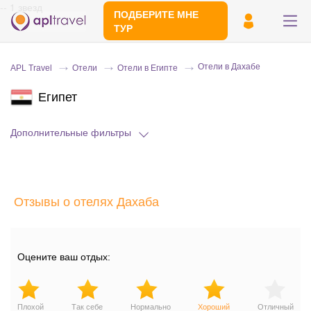
-- 1 звезд
ПОДБЕРИТЕ МНЕ
ТУР
Отели в Дахабе
APL Travel
Отели
Отели в Египте
Египет
Дополнительные фильтры
Отправьте свой номер телефона
Отзывы о отелях Дахаба
Эксперт свяжется с вами и сделает
индивидуальный подбор в течении
15
минут
Оцените ваш отдых:
Плохой
Так себе
Нормально
Хороший
Отличный