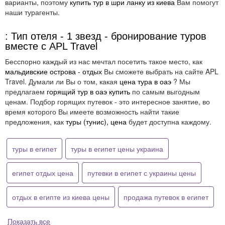
варианты, поэтому
купить тур в шри ланку из киева
Вам помогут
наши турагенты.
: Тип отеля - 1 звезд - бронирование туров
вместе с APL Travel
Бесспорно каждый из нас мечтал посетить такое место, как
мальдивские острова - отдых
Вы сможете выбрать на сайте APL
Travel. Думали ли Вы о том, какая
цена тура в оаэ
? Мы
предлагаем
горящий тур в оаэ купить
по самым выгодным
ценам. Подбор горящих путевок - это интересное занятие, во
время которого Вы имеете возможность найти такие
предложения, как
туры (тунис), цена
будет доступна каждому.
туры в египет
туры в египет цены украина
египет отдых цена
путевки в египет с украины цены
отдых в египте из киева цены
продажа путевок в египет
Показать все