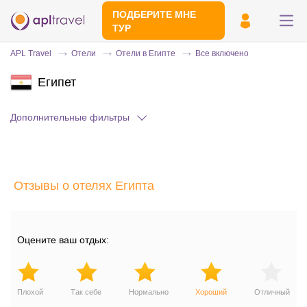
ПОДБЕРИТЕ МНЕ
ТУР
APL Travel
Отели
Отели в Египте
Все включено
Египет
Дополнительные фильтры
Отзывы о отелях Египта
Отправьте свой номер телефона
Эксперт свяжется с вами и сделает
индивидуальный подбор в течении
15
Оцените ваш отдых:
минут
Плохой
Так себе
Нормально
Хороший
Отличный