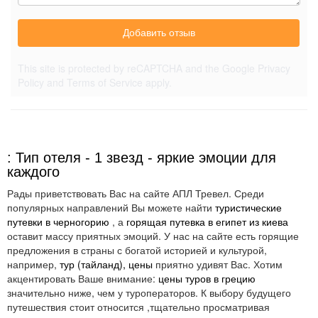
Добавить отзыв
This site is protected by reCAPTCHA and the Google
Privacy
Policy
and
Terms of Service
apply.
: Тип отеля - 1 звезд - яркие эмоции для
каждого
Рады приветствовать Вас на сайте АПЛ Тревел. Среди
популярных направлений Вы можете найти
туристические
путевки в черногорию
, а
горящая путевка в египет из киева
оставит массу приятных эмоций. У нас на сайте есть горящие
предложения в страны с богатой историей и культурой,
например,
тур (тайланд), цены
приятно удивят Вас. Хотим
акцентировать Ваше внимание:
цены туров в грецию
значительно ниже, чем у туроператоров. К выбору будущего
путешествия стоит относится ,тщательно просматривая