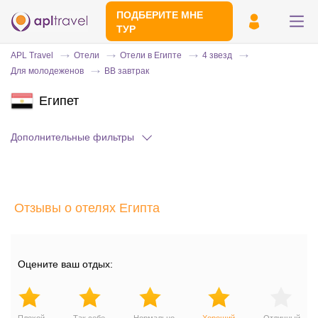
ПОДБЕРИТЕ МНЕ
ТУР
APL Travel
Отели
Отели в Египте
4 звезд
Для молодеженов
BB завтрак
Египет
Дополнительные фильтры
Отправьте свой номер телефона
Отзывы о отелях Египта
Эксперт свяжется с вами и сделает
индивидуальный подбор в течении
15
минут
Оцените ваш отдых: