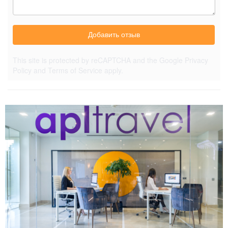
Добавить отзыв
This site is protected by reCAPTCHA and the Google
Privacy
Policy
and
Terms of Service
apply.