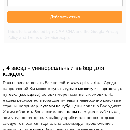
Добавить отзыв
This site is protected by reCAPTCHA and the Google
Privacy
Policy
and
Terms of Service
apply.
, 4 звезд - универсальный выбор для
каждого
Рады приветствовать Вас на сайте www.apltravel.ua. Среди
направлений Вы можете купить
туры в мексику из харькова
, а
путевка (мальдивы)
оставит море позитивных эмоций. На
нашем ресурсе есть горящие путевки в невероятно красивые
страны, например,
путевки на кубу, цены
приятно Вас удивят.
Хотим обратить Ваше внимание:
цены на отдых в кубе
ниже,
чем у туроператоров. К выбору приближающегося отдыха
следует относится ,тщательно анализируя предложения,
поэтому
купить круиз
Вам помогут наши менеджеры.