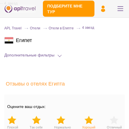
-- 4 звезд
ПОДБЕРИТЕ МНЕ
ТУР
4 звезд
APL Travel
Отели
Отели в Египте
Египет
Дополнительные фильтры
Отправьте свой номер телефона
Отзывы о отелях Египта
Эксперт свяжется с вами и сделает
индивидуальный подбор в течении
15
минут
Оцените ваш отдых:
Плохой
Так себе
Нормально
Хороший
Отличный