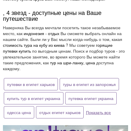
, 4 звезд - доступные цены на Ваше
путешествие
Наверняка Вы всегда мечтали посетить такое незабываемое
место, как
индонезия - отдых
Вы сможете выбрать онлайн на
нашем сайте. Были ли у Вас мысли когда-нибудь о том, какая
стоимость тура на кубу из киева
? Мы советуем
горящие
путевки купить
по выгодным ценам. Поиск и подбор туров - это
увлекательное занятие, во время которого Вы можете найти
такие предложения, как
тур на шри-ланку, цена
доступна
каждому.
путевки в египет харьков
туры в египет из запорожья
купить тур в египет украина
путевка египет украина
одесса цена
отдых египет харьков
Показать все