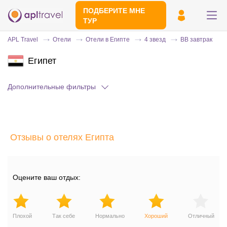
ПОДБЕРИТЕ МНЕ
ТУР
APL Travel
Отели
Отели в Египте
4 звезд
BB завтрак
Египет
Дополнительные фильтры
Отзывы о отелях Египта
Отправьте свой номер телефона
Эксперт свяжется с вами и сделает
индивидуальный подбор в течении
15
Оцените ваш отдых:
минут
Плохой
Так себе
Нормально
Хороший
Отличный