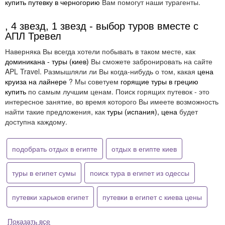
купить путевку в черногорию
Вам помогут наши турагенты.
, 4 звезд, 1 звезд - выбор туров вместе с
АПЛ Тревел
Наверняка Вы всегда хотели побывать в таком месте, как
доминикана - туры (киев)
Вы сможете забронировать на сайте
APL Travel. Размышляли ли Вы когда-нибудь о том, какая
цена
круиза на лайнере
? Мы советуем
горящие туры в грецию
купить
по самым лучшим ценам. Поиск горящих путевок - это
интересное занятие, во время которого Вы имеете возможность
найти такие предложения, как
туры (испания), цена
будет
доступна каждому.
подобрать отдых в египте
отдых в египте киев
туры в египет сумы
поиск тура в египет из одессы
путевки харьков египет
путевки в египет с киева цены
Показать все