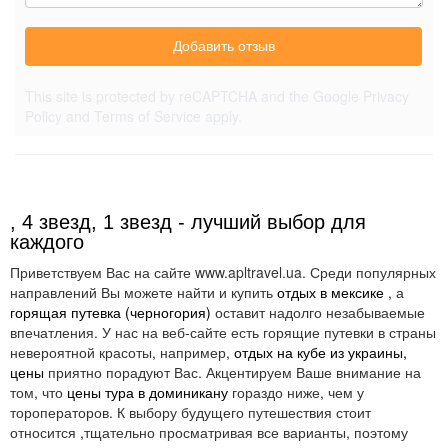
Добавить отзыв
This site is protected by reCAPTCHA and the Google
Privacy
Policy
and
Terms of Service
apply.
, 4 звезд, 1 звезд - лучший выбор для
каждого
Приветствуем Вас на сайте www.apltravel.ua. Среди популярных
направлений Вы можете найти и купить
отдых в мексике
, а
горящая путевка (черногория)
оставит надолго незабываемые
впечатления. У нас на веб-сайте есть горящие путевки в страны
невероятной красоты, например,
отдых на кубе из украины,
цены
приятно порадуют Вас. Акцентируем Ваше внимание на
том, что
цены тура в доминикану
гораздо ниже, чем у
тороператоров. К выбору будущего путешествия стоит
относится ,тщательно просматривая все варианты, поэтому