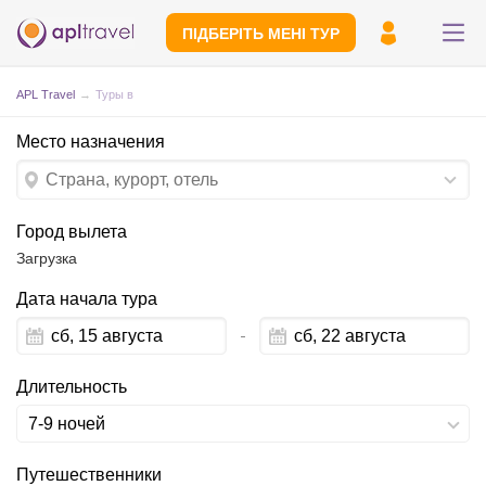
ПІДБЕРІТЬ МЕНІ ТУР
APL Travel
→
Туры в
Место назначения
Город вылета
Загрузка
Дата начала тура
Надішліть свій номер телефону
Експерт зв'яжеться з вами і зробить
індивідуальний підбір протягом
15
Navigate
Navigate
forward
backward
хвилин
Длительность
to
to
interact
interact
7-9 ночей
with
with
the
the
calendar
calendar
Путешественники
and
and