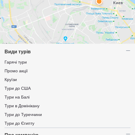
Види турів
Гарячі тури
Промо акції
Круїзи
Тури до США
Тури на Балі
Тури в Домінікану
Тури до Туреччини
Тури до Єгипту