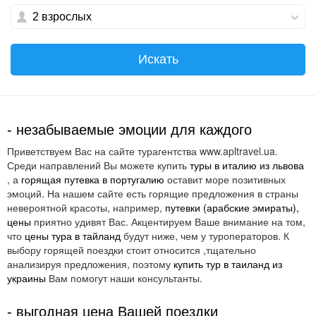
select
select
2
взрослых
a
a
date.
date.
Press
Press
the
the
Искать
question
question
mark
mark
key
key
to
to
get
get
the
the
- незабываемые эмоции для каждого
keyboard
keyboard
shortcuts
shortcuts
Приветствуем Вас на сайте турагентства www.apltravel.ua.
for
for
Среди направлений Вы можете купить
туры в италию из львова
changing
changing
, а
горящая путевка в португалию
оставит море позитивных
dates.
dates.
эмоций. На нашем сайте есть горящие предложения в страны
невероятной красоты, например,
путевки (арабские эмираты),
цены
приятно удивят Вас. Акцентируем Ваше внимание на том,
что
цены тура в тайланд
будут ниже, чем у туроператоров. К
выбору горящей поездки стоит относится ,тщательно
анализируя предложения, поэтому
купить тур в таиланд из
украины
Вам помогут наши консультанты.
- выгодная цена Вашей поездки