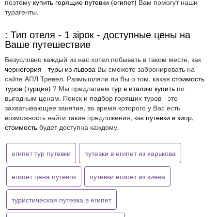
поэтому
купить горящие путевки (египет)
Вам помогут наши
турагенты.
: Тип отеля - 1 зірок - доступные цены на
Ваше путешествие
Безусловно каждый из нас хотел побывать в таком месте, как
черногория - туры из львова
Вы сможете забронировать на
сайте АПЛ Тревел. Размышляли ли Вы о том, какая
стоимость
туров (турция)
? Мы предлагаем
тур в италию купить
по
выгодным ценам. Поиск и подбор горящих туров - это
захватывающее занятие, во время которого у Вас есть
возможность найти такие предложения, как
путевки в кипр,
стоимость
будет доступна каждому.
египет тур путевки
путевки в египет из харькова
египет цена путевок
путевки египет из киева
туристическая путевка в египет