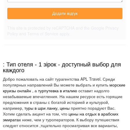
Додати відгук
This site is protected by reCAPTCHA and the Google
Privacy
Policy
and
Terms of Service
apply.
: Тип отеля - 1 зірок - доступный выбор для
каждого
Добро пожаловать на сайт турагентства APL Travel. Среди
популярных направлений Вы можете выбрать и купить
морские
круизы онлайн
, а
турпутевка в италию
оставит надолго
незабываемые впечатления. На нашем ресурсе есть горящие
предложения в страны с богатой историей и культурой,
например,
туры в шри ланку, цены
приятно порадуют Вас.
Хотим сделать акцент на том, что
цены на отдых в арабских
эмиратах
ниже, чем у туроператоров. К выбору путешествия
следует относится ,тщательно просматривая все варианты,