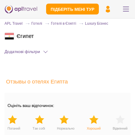
ПІДБЕРІТЬ МЕНІ ТУР
APL Travel
Готелі
Готелі в Єгипті
Luxury Бізнес
Єгипет
Додаткові фільтри
Отзывы о отелях Египта
Надішліть свій номер телефону
Експерт зв'яжеться з вами і зробить
індивідуальний підбір протягом
15
Оцініть ваш відпочинок:
хвилин
Поганий
Так собі
Нормально
Хороший
Відмінний