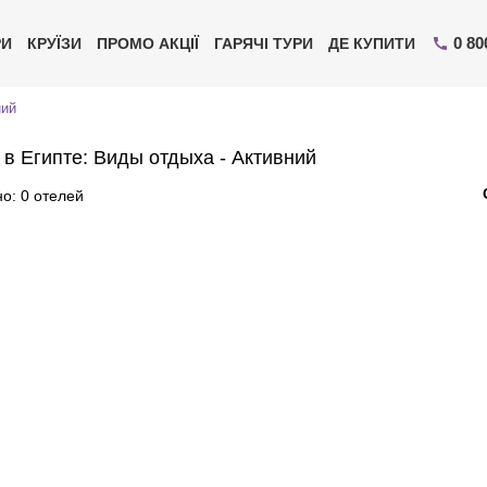
0 80
РИ
КРУЇЗИ
ПРОМО АКЦІЇ
ГАРЯЧІ ТУРИ
ДЕ КУПИТИ
ний
 в Египте: Виды отдыха - Активний
о: 0 отелей
Надішліть свій номер телефону
Експерт зв'яжеться з вами і зробить індивідуальний
підбір протягом
15 хвилин