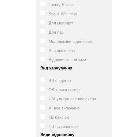
Luxury Бізнес
Spa & Wellness
Для молодят
Для пар
Молодіжний відпочинок
Все включено
Відпочинок з дітьми
Вид харчування
BB сніданок
OB тільки номер
UAI ультра все включено
AI все включено
FB пансіон
HB напівпансіон
Види відпочинку