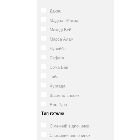
Дахаб
Мадінат Макаді
Макаді Бей
Марса Алам
Нувейба
Сафага
Сома Бей
Таба
Хургада
Шарм ель шейх
Ель Гуна
Тип готелю
Сімейний відпочинок
Спокійний відпочинок