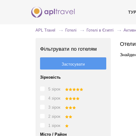
ТУ
APL Travel
Готелі
Готелі в Єгипті
Актив
Отели
Фільтрувати по готелям
Знайден
Зірковість
5 зірок
4 зірок
3 зірок
2 зірок
1 зірок
Місто / Район