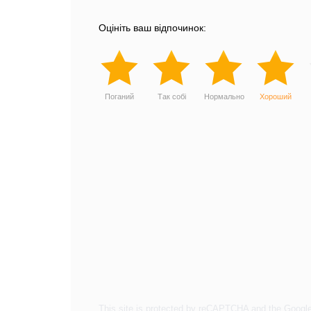
Оцініть ваш відпочинок:
Поганий
Так собі
Нормально
Хороший
This site is protected by reCAPTCHA and the Googl