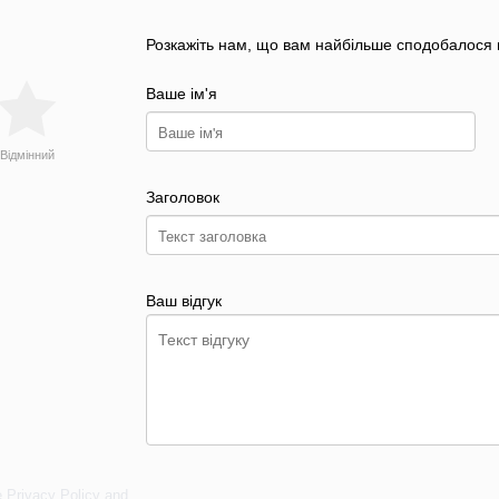
Розкажіть нам, що вам найбільше сподобалося н
Ваше ім'я
Відмінний
Заголовок
Ваш відгук
e
Privacy Policy
and