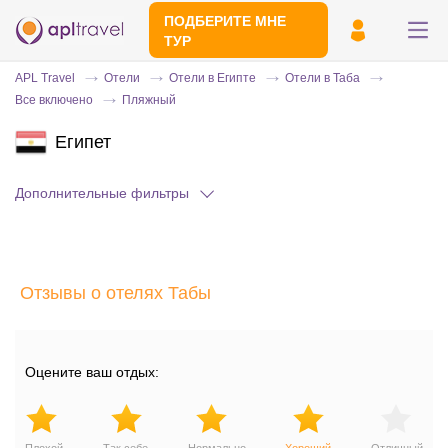
ПОДБЕРИТЕ МНЕ
ТУР
APL Travel
Отели
Отели в Египте
Отели в Таба
Все включено
Пляжный
Египет
Дополнительные фильтры
Отправьте свой номер телефона
Отзывы о отелях Табы
Эксперт свяжется с вами и сделает
индивидуальный подбор в течении
15
минут
Оцените ваш отдых: