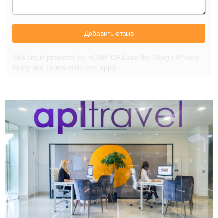
Добавить отзыв
This site is protected by reCAPTCHA and the Google
Privacy
Policy
and
Terms of Service
apply.