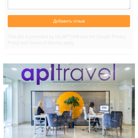
Добавить отзыв
This site is protected by reCAPTCHA and the Google
Privacy
Policy
and
Terms of Service
apply.