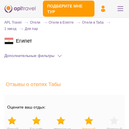
ПОДБЕРИТЕ МНЕ
ТУР
APL Travel
Отели
Отели в Египте
Отели в Таба
1 звезд
Для пар
Египет
Дополнительные фильтры
Отправьте свой номер телефона
Отзывы о отелях Табы
Эксперт свяжется с вами и сделает
индивидуальный подбор в течении
15
минут
Оцените ваш отдых: