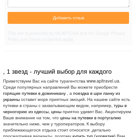
Добавить отзыв
This site is protected by reCAPTCHA and the Google
Privacy
Policy
and
Terms of Service
apply.
, 1 звезд - лучший выбор для каждого
Приветствуем Вас на сайте турагентства www.apltravel.ua.
Среди популярных направлений Вы можете приобрести
горящие путевки в доминикану
, а
поездка в шри ланку из
украины
оставит море приятных эмоций. На нашем сайте есть
путевки в страны с захватывающим видом, например,
туры в
черногорию из одессы, цены
приятно удивят Вас. Акцентируем
Ваше внимание на том, что
цены на путевки в португалию
значительно ниже, чем у туроператоров. К выбору
приближающегося отдыха стоит относится ,детально
просматривая варианты, поэтому
купить тур (хорватия)
Вам