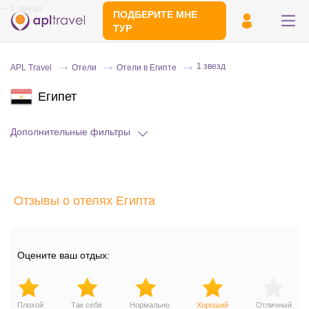
-- 1 звезд
ПОДБЕРИТЕ МНЕ
ТУР
1 звезд
APL Travel
Отели
Отели в Египте
Египет
Дополнительные фильтры
Отправьте свой номер телефона
Отзывы о отелях Египта
Эксперт свяжется с вами и сделает
индивидуальный подбор в течении
15
минут
Оцените ваш отдых:
Плохой
Так себе
Нормально
Хороший
Отличный