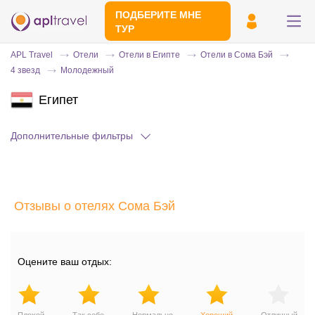
ПОДБЕРИТЕ МНЕ
ТУР
APL Travel
Отели
Отели в Египте
Отели в Сома Бэй
4 звезд
Молодежный
Египет
Дополнительные фильтры
Отправьте свой номер телефона
Отзывы о отелях Сома Бэй
Эксперт свяжется с вами и сделает
индивидуальный подбор в течении
15
минут
Оцените ваш отдых: