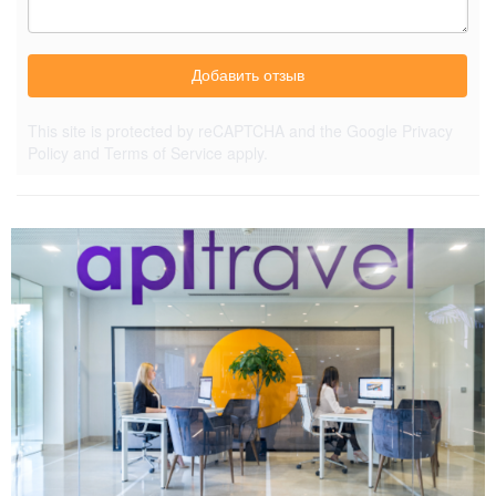
Добавить отзыв
This site is protected by reCAPTCHA and the Google
Privacy
Policy
and
Terms of Service
apply.