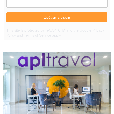
Добавить отзыв
This site is protected by reCAPTCHA and the Google
Privacy
Policy
and
Terms of Service
apply.