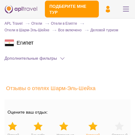
ПОДБЕРИТЕ МНЕ
ТУР
APL Travel
Отели
Отели в Египте
Отели в Шарм-Эль-Шейхе
Все включено
Деловой туризм
Египет
Дополнительные фильтры
Отправьте свой номер телефона
Отзывы о отелях Шарм-Эль-Шейха
Эксперт свяжется с вами и сделает
индивидуальный подбор в течении
15
минут
Оцените ваш отдых: