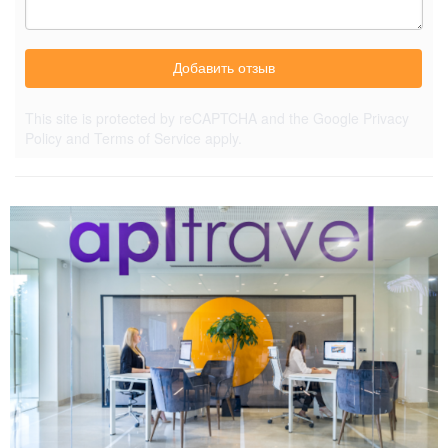
Добавить отзыв
This site is protected by reCAPTCHA and the Google
Privacy
Policy
and
Terms of Service
apply.