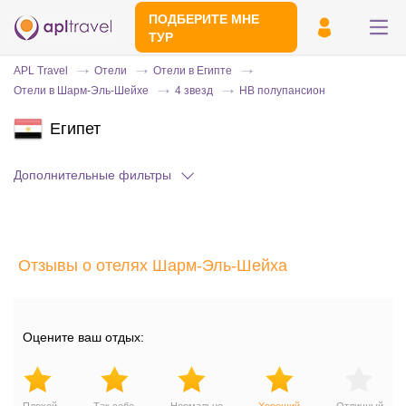
ПОДБЕРИТЕ МНЕ
ТУР
APL Travel
Отели
Отели в Египте
Отели в Шарм-Эль-Шейхе
4 звезд
HB полупансион
Египет
Дополнительные фильтры
Отправьте свой номер телефона
Отзывы о отелях Шарм-Эль-Шейха
Эксперт свяжется с вами и сделает
индивидуальный подбор в течении
15
минут
Оцените ваш отдых: