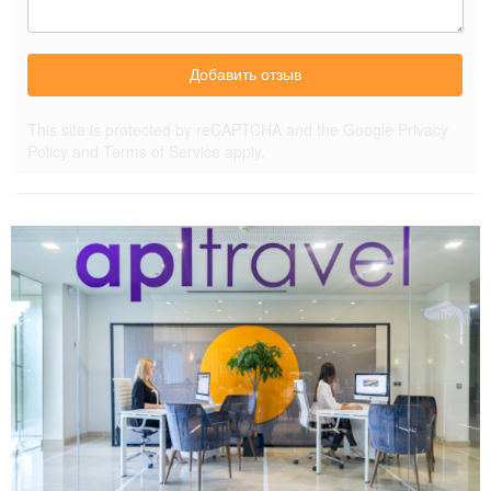
Добавить отзыв
This site is protected by reCAPTCHA and the Google
Privacy
Policy
and
Terms of Service
apply.