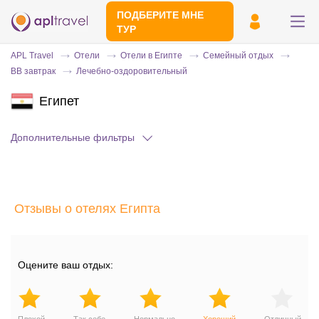
ПОДБЕРИТЕ МНЕ
ТУР
APL Travel
Отели
Отели в Египте
Семейный отдых
BB завтрак
Лечебно-оздоровительный
Египет
Дополнительные фильтры
Отправьте свой номер телефона
Отзывы о отелях Египта
Эксперт свяжется с вами и сделает
индивидуальный подбор в течении
15
минут
Оцените ваш отдых: