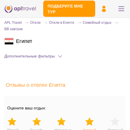
ПОДБЕРИТЕ МНЕ
ТУР
APL Travel
Отели
Отели в Египте
Семейный отдых
BB завтрак
Египет
Дополнительные фильтры
Отправьте свой номер телефона
Отзывы о отелях Египта
Эксперт свяжется с вами и сделает
индивидуальный подбор в течении
15
минут
Оцените ваш отдых: