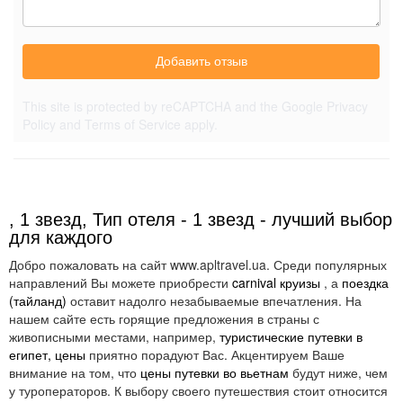
Добавить отзыв
This site is protected by reCAPTCHA and the Google
Privacy
Policy
and
Terms of Service
apply.
, 1 звезд, Тип отеля - 1 звезд - лучший выбор
для каждого
Добро пожаловать на сайт www.apltravel.ua. Среди популярных
направлений Вы можете приобрести
carnival круизы
, а
поездка
(тайланд)
оставит надолго незабываемые впечатления. На
нашем сайте есть горящие предложения в страны с
живописными местами, например,
туристические путевки в
египет, цены
приятно порадуют Вас. Акцентируем Ваше
внимание на том, что
цены путевки во вьетнам
будут ниже, чем
у туроператоров. К выбору своего путешествия стоит относится