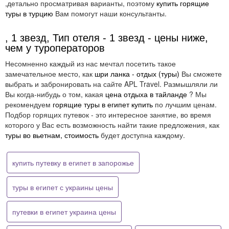
,детально просматривая варианты, поэтому
купить горящие
туры в турцию
Вам помогут наши консультанты.
, 1 звезд, Тип отеля - 1 звезд - цены ниже,
чем у туроператоров
Несомненно каждый из нас мечтал посетить такое
замечательное место, как
шри ланка - отдых (туры)
Вы сможете
выбрать и забронировать на сайте APL Travel. Размышляли ли
Вы когда-нибудь о том, какая
цена отдыха в тайланде
? Мы
рекомендуем
горящие туры в египет купить
по лучшим ценам.
Подбор горящих путевок - это интересное занятие, во время
которого у Вас есть возможность найти такие предложения, как
туры во вьетнам, стоимость
будет доступна каждому.
купить путевку в египет в запорожье
туры в египет с украины цены
путевки в египет украина цены