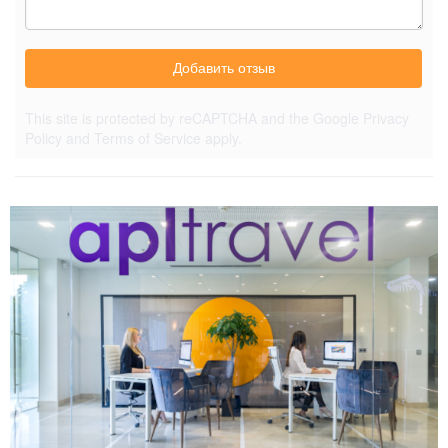
Добавить отзыв
This site is protected by reCAPTCHA and the Google
Privacy
Policy
and
Terms of Service
apply.