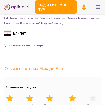
ПОДБЕРИТЕ МНЕ
ТУР
APL Travel
Отели
Отели в Египте
Отели в Макади Бэй
4 звезд
Романтический/Медовый месяц
Египет
Дополнительные фильтры
Отправьте свой номер телефона
Отзывы о отелях Макади Бэй
Эксперт свяжется с вами и сделает
индивидуальный подбор в течении
15
минут
Оцените ваш отдых: