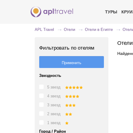
ТУРЫ
КРУ
APL Travel
Отели
Отели в Египте
Отели
Отели
Фильтровать по отелям
Найдено
Звездность
5 звезд
4 звезд
3 звезд
2 звезд
1 звезд
Город / Район