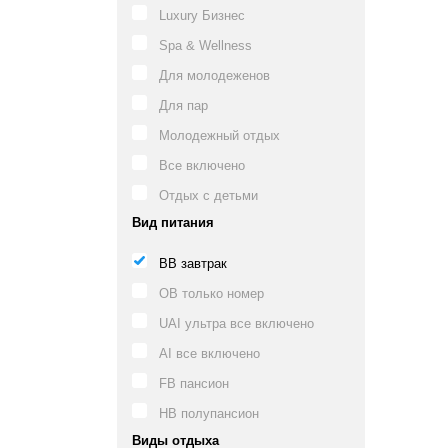
Luxury Бизнес
Spa & Wellness
Для молодеженов
Для пар
Молодежный отдых
Все включено
Отдых с детьми
Вид питания
BB завтрак
OB только номер
UAI ультра все включено
AI все включено
FB пансион
HB полупансион
Виды отдыха