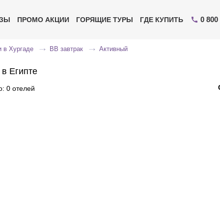
0 800
ИЗЫ
ПРОМО АКЦИИ
ГОРЯЩИЕ ТУРЫ
ГДЕ КУПИТЬ
 в Хургаде
BB завтрак
Активный
 в Египте
: 0 отелей
Отправьте свой номер телефона
Эксперт свяжется с вами и сделает индивидуальный
подбор в течении
15 минут