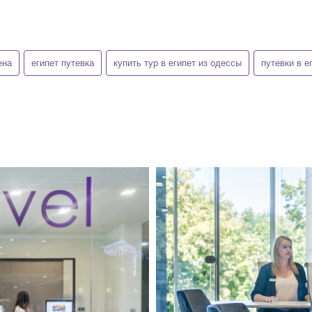
ена
египет путевка
купить тур в египет из одессы
путевки в е