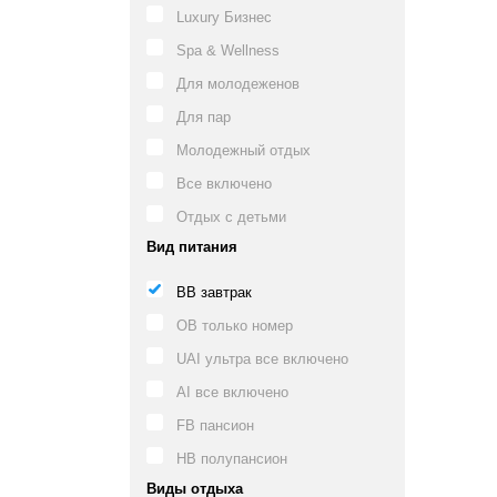
Luxury Бизнес
Spa & Wellness
Для молодеженов
Для пар
Молодежный отдых
Все включено
Отдых с детьми
Вид питания
BB завтрак
OB только номер
UAI ультра все включено
AI все включено
FB пансион
HB полупансион
Виды отдыха