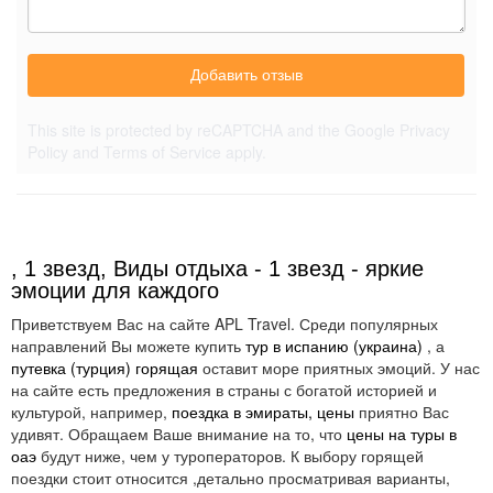
Добавить отзыв
This site is protected by reCAPTCHA and the Google
Privacy
Policy
and
Terms of Service
apply.
, 1 звезд, Виды отдыха - 1 звезд - яркие
эмоции для каждого
Приветствуем Вас на сайте APL Travel. Среди популярных
направлений Вы можете купить
тур в испанию (украина)
, а
путевка (турция) горящая
оставит море приятных эмоций. У нас
на сайте есть предложения в страны с богатой историей и
культурой, например,
поездка в эмираты, цены
приятно Вас
удивят. Обращаем Ваше внимание на то, что
цены на туры в
оаэ
будут ниже, чем у туроператоров. К выбору горящей
поездки стоит относится ,детально просматривая варианты,