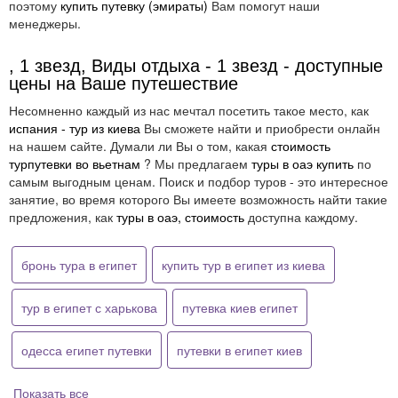
поэтому
купить путевку (эмираты)
Вам помогут наши
менеджеры.
, 1 звезд, Виды отдыха - 1 звезд - доступные
цены на Ваше путешествие
Несомненно каждый из нас мечтал посетить такое место, как
испания - тур из киева
Вы сможете найти и приобрести онлайн
на нашем сайте. Думали ли Вы о том, какая
стоимость
турпутевки во вьетнам
? Мы предлагаем
туры в оаэ купить
по
самым выгодным ценам. Поиск и подбор туров - это интересное
занятие, во время которого Вы имеете возможность найти такие
предложения, как
туры в оаэ, стоимость
доступна каждому.
бронь тура в египет
купить тур в египет из киева
тур в египет с харькова
путевка киев египет
одесса египет путевки
путевки в египет киев
Показать все