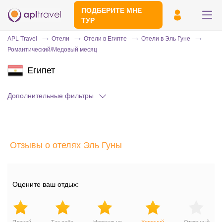
ПОДБЕРИТЕ МНЕ
ТУР
APL Travel
Отели
Отели в Египте
Отели в Эль Гуне
Романтический/Медовый месяц
Египет
Дополнительные фильтры
Отправьте свой номер телефона
Отзывы о отелях Эль Гуны
Эксперт свяжется с вами и сделает
индивидуальный подбор в течении
15
минут
Оцените ваш отдых: