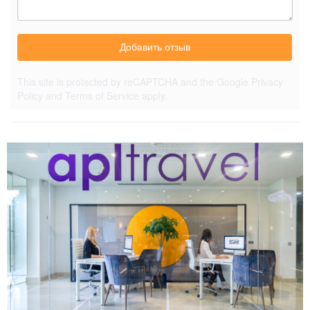
Добавить отзыв
This site is protected by reCAPTCHA and the Google
Privacy
Policy
and
Terms of Service
apply.