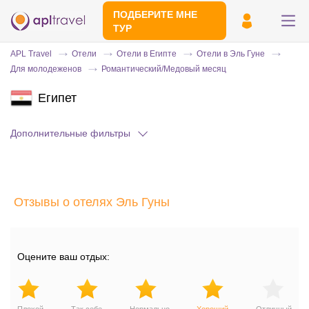
ПОДБЕРИТЕ МНЕ
ТУР
APL Travel
Отели
Отели в Египте
Отели в Эль Гуне
Для молодеженов
Романтический/Медовый месяц
Египет
Дополнительные фильтры
Отправьте свой номер телефона
Отзывы о отелях Эль Гуны
Эксперт свяжется с вами и сделает
индивидуальный подбор в течении
15
минут
Оцените ваш отдых: