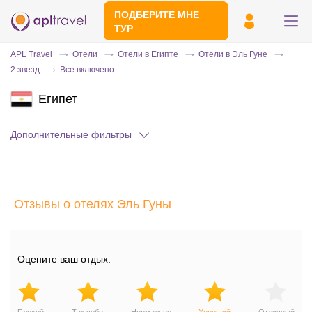
ПОДБЕРИТЕ МНЕ
ТУР
APL Travel
Отели
Отели в Египте
Отели в Эль Гуне
2 звезд
Все включено
Египет
Дополнительные фильтры
Отправьте свой номер телефона
Отзывы о отелях Эль Гуны
Эксперт свяжется с вами и сделает
индивидуальный подбор в течении
15
минут
Оцените ваш отдых: