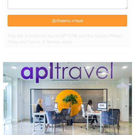
Добавить отзыв
This site is protected by reCAPTCHA and the Google
Privacy
Policy
and
Terms of Service
apply.