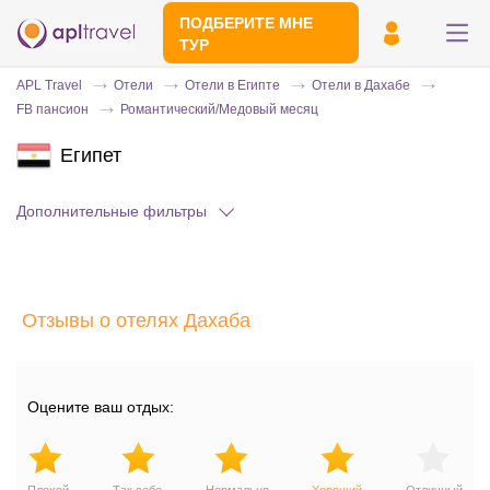
ПОДБЕРИТЕ МНЕ
ТУР
APL Travel
Отели
Отели в Египте
Отели в Дахабе
FB пансион
Романтический/Медовый месяц
Египет
Дополнительные фильтры
Отправьте свой номер телефона
Отзывы о отелях Дахаба
Эксперт свяжется с вами и сделает
индивидуальный подбор в течении
15
минут
Оцените ваш отдых: