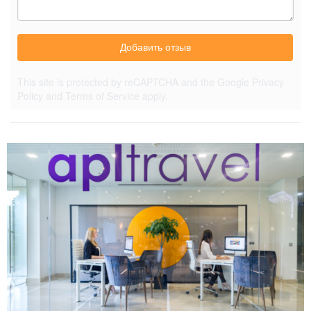
Добавить отзыв
This site is protected by reCAPTCHA and the Google
Privacy
Policy
and
Terms of Service
apply.