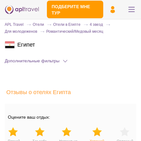
ПОДБЕРИТЕ МНЕ
ТУР
APL Travel
Отели
Отели в Египте
4 звезд
Для молодеженов
Романтический/Медовый месяц
Египет
Дополнительные фильтры
Отправьте свой номер телефона
Отзывы о отелях Египта
Эксперт свяжется с вами и сделает
индивидуальный подбор в течении
15
минут
Оцените ваш отдых: