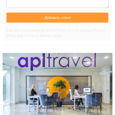
Добавить отзыв
This site is protected by reCAPTCHA and the Google
Privacy
Policy
and
Terms of Service
apply.