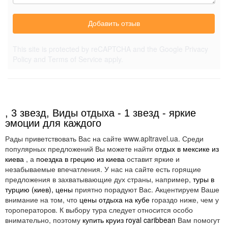
Добавить отзыв
This site is protected by reCAPTCHA and the Google
Privacy
Policy
and
Terms of Service
apply.
, 3 звезд, Виды отдыха - 1 звезд - яркие
эмоции для каждого
Рады приветствовать Вас на сайте www.apltravel.ua. Среди
популярных предложений Вы можете найти
отдых в мексике из
киева
, а
поездка в грецию из киева
оставит яркие и
незабываемые впечатления. У нас на сайте есть горящие
предложения в захватывающие дух страны, например,
туры в
турцию (киев), цены
приятно порадуют Вас. Акцентируем Ваше
внимание на том, что
цены отдыха на кубе
гораздо ниже, чем у
тороператоров. К выбору тура следует относится особо
внимательно, поэтому
купить круиз royal caribbean
Вам помогут