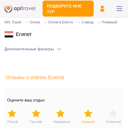
ПОДБЕРИТЕ МНЕ
ТУР
APL Travel
Отели
Отели в Египте
3 звезд
Пляжный
Египет
Дополнительные фильтры
Отзывы о отелях Египта
Отправьте свой номер телефона
Эксперт свяжется с вами и сделает
индивидуальный подбор в течении
15
Оцените ваш отдых:
минут
Плохой
Так себе
Нормально
Хороший
Отличный