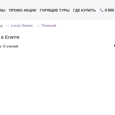
0 800
ИЗЫ
ПРОМО АКЦИИ
ГОРЯЩИЕ ТУРЫ
ГДЕ КУПИТЬ
зд
Luxury Бизнес
Пляжный
 в Египте
: 0 отелей
Отправьте свой номер телефона
Эксперт свяжется с вами и сделает индивидуальный
подбор в течении
15 минут