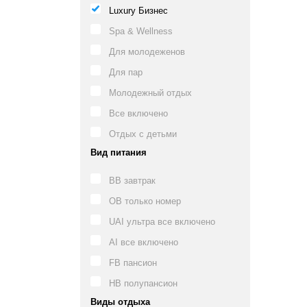
Luxury Бизнес
Spa & Wellness
Для молодеженов
Для пар
Молодежный отдых
Все включено
Отдых с детьми
Вид питания
BB завтрак
OB только номер
UAI ультра все включено
AI все включено
FB пансион
HB полупансион
Виды отдыха