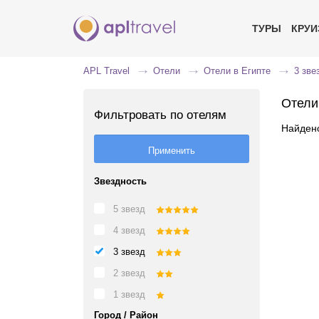
ТУРЫ
КРУ
APL Travel
Отели
Отели в Египте
3 зве
Отели
Фильтровать по отелям
Найдено
Звездность
5 звезд
4 звезд
3 звезд
2 звезд
1 звезд
Город / Район