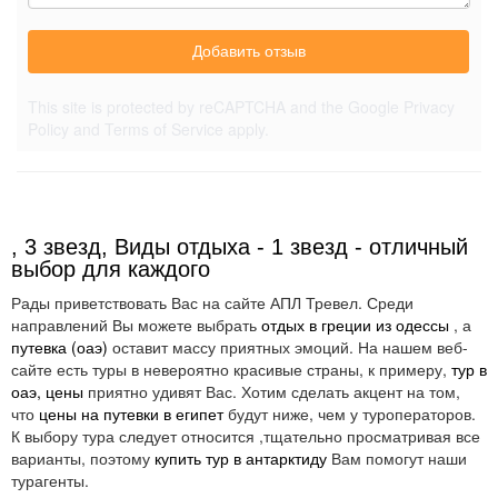
Добавить отзыв
This site is protected by reCAPTCHA and the Google
Privacy
Policy
and
Terms of Service
apply.
, 3 звезд, Виды отдыха - 1 звезд - отличный
выбор для каждого
Рады приветствовать Вас на сайте АПЛ Тревел. Среди
направлений Вы можете выбрать
отдых в греции из одессы
, а
путевка (оаэ)
оставит массу приятных эмоций. На нашем веб-
сайте есть туры в невероятно красивые страны, к примеру,
тур в
оаэ, цены
приятно удивят Вас. Хотим сделать акцент на том,
что
цены на путевки в египет
будут ниже, чем у туроператоров.
К выбору тура следует относится ,тщательно просматривая все
варианты, поэтому
купить тур в антарктиду
Вам помогут наши
турагенты.