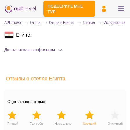
ПОДБЕРИТЕ МНЕ
ТУР
APL Travel
Отели
Отели в Египте
3 звезд
Молодежный
Египет
Дополнительные фильтры
Отзывы о отелях Египта
Отправьте свой номер телефона
Эксперт свяжется с вами и сделает
индивидуальный подбор в течении
15
Оцените ваш отдых:
минут
Плохой
Так себе
Нормально
Хороший
Отличный