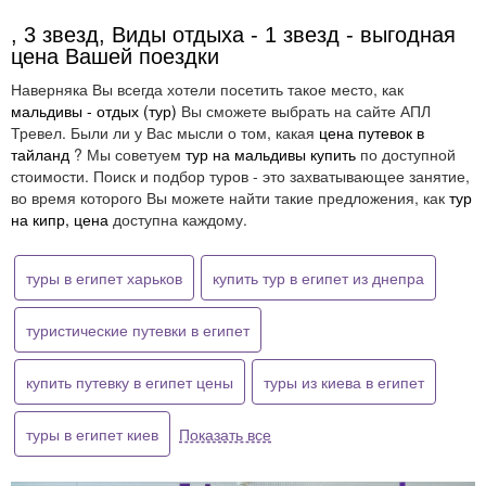
, 3 звезд, Виды отдыха - 1 звезд - выгодная
цена Вашей поездки
Наверняка Вы всегда хотели посетить такое место, как
мальдивы - отдых (тур)
Вы сможете выбрать на сайте АПЛ
Тревел. Были ли у Вас мысли о том, какая
цена путевок в
тайланд
? Мы советуем
тур на мальдивы купить
по доступной
стоимости. Поиск и подбор туров - это захватывающее занятие,
во время которого Вы можете найти такие предложения, как
тур
на кипр, цена
доступна каждому.
туры в египет харьков
купить тур в египет из днепра
туристические путевки в египет
купить путевку в египет цены
туры из киева в египет
туры в египет киев
Показать все