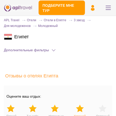
ПОДБЕРИТЕ МНЕ
ТУР
APL Travel
Отели
Отели в Египте
3 звезд
Для молодеженов
Молодежный
Египет
Дополнительные фильтры
Отправьте свой номер телефона
Отзывы о отелях Египта
Эксперт свяжется с вами и сделает
индивидуальный подбор в течении
15
минут
Оцените ваш отдых: