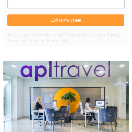
Добавить отзыв
This site is protected by reCAPTCHA and the Google
Privacy
Policy
and
Terms of Service
apply.