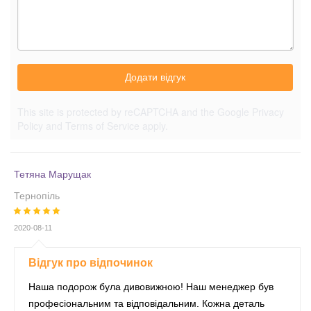
Додати відгук
This site is protected by reCAPTCHA and the Google
Privacy
Policy
and
Terms of Service
apply.
Тетяна Марущак
Тернопіль
2020-08-11
Відгук про відпочинок
Наша подорож була дивовижною! Наш менеджер був
професіональним та відповідальним. Кожна деталь