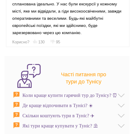
спланована ідеально. У нас були екскурсії у кожному
місті, яке ми відвідали, а гіди високоосвіченими, завжди
оперативними та веселими. Будь-які майбутні
європейські поїздки, які ми здійснимо, буде
зарезервовано через цю компанію.
Корисно?
130
95
Часті питання про
тури до Тунісу
Коли краще купити гарячий тур до Тунісу? ⏰️
Де краще відпочивати в Тунісі? ☀️
Скільки коштують тури в Туніс? ✈️
Які тури краще купувати у Туніс? ⛱️