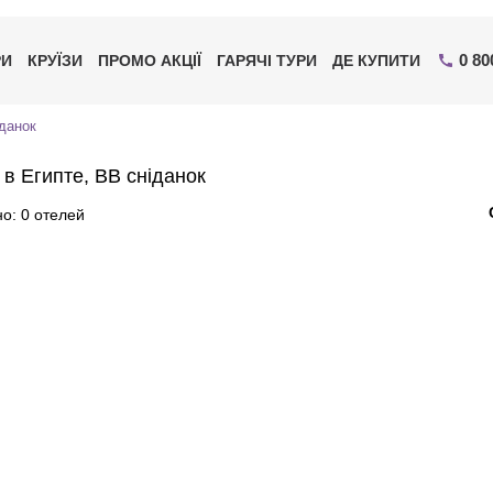
0 80
РИ
КРУЇЗИ
ПРОМО АКЦІЇ
ГАРЯЧІ ТУРИ
ДЕ КУПИТИ
данок
 в Египте, BB сніданок
о: 0 отелей
Надішліть свій номер телефону
Експерт зв'яжеться з вами і зробить індивідуальний
підбір протягом
15 хвилин