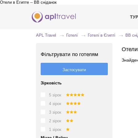
Отели в Египте -- BB сніданок
ТУ
APL Travel
Готелі
Готелі в Єгипті
BB сні
Отели
Фільтрувати по готелям
Знайден
Зірковість
5 зірок
4 зірок
3 зірок
2 зірок
1 зірок
Місто / Район