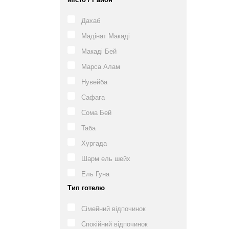
Дахаб
Мадінат Макаді
Макаді Бей
Марса Алам
Нувейба
Сафага
Сома Бей
Таба
Хургада
Шарм ель шейх
Ель Гуна
Тип готелю
Сімейний відпочинок
Спокійний відпочинок