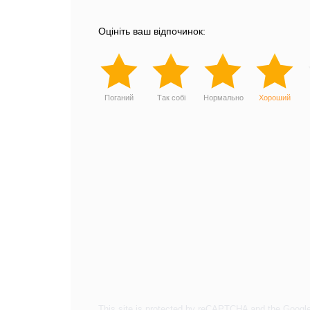
Оцініть ваш відпочинок:
Поганий
Так собі
Нормально
Хороший
This site is protected by reCAPTCHA and the Googl