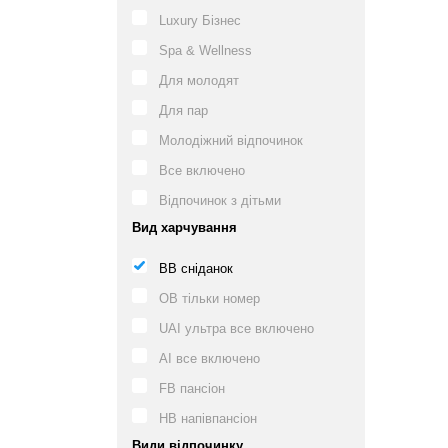
Luxury Бізнес
Spa & Wellness
Для молодят
Для пар
Молодіжний відпочинок
Все включено
Відпочинок з дітьми
Вид харчування
BB сніданок
OB тільки номер
UAI ультра все включено
AI все включено
FB пансіон
HB напівпансіон
Види відпочинку