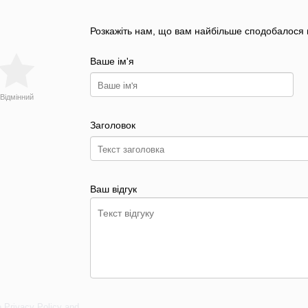
Розкажіть нам, що вам найбільше сподобалося н
Ваше ім'я
Відмінний
Заголовок
Ваш відгук
e
Privacy Policy
and