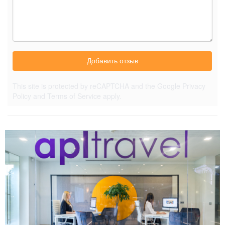
Добавить отзыв
This site is protected by reCAPTCHA and the Google
Privacy
Policy
and
Terms of Service
apply.