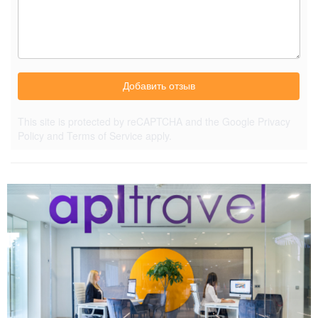
Добавить отзыв
This site is protected by reCAPTCHA and the Google
Privacy
Policy
and
Terms of Service
apply.