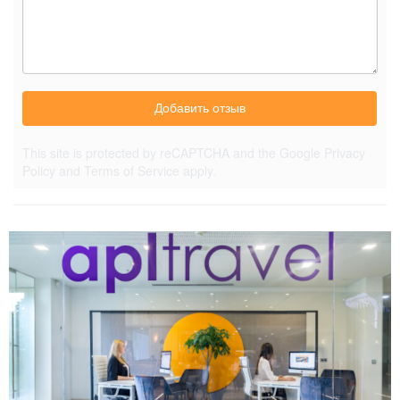
Добавить отзыв
This site is protected by reCAPTCHA and the Google
Privacy
Policy
and
Terms of Service
apply.