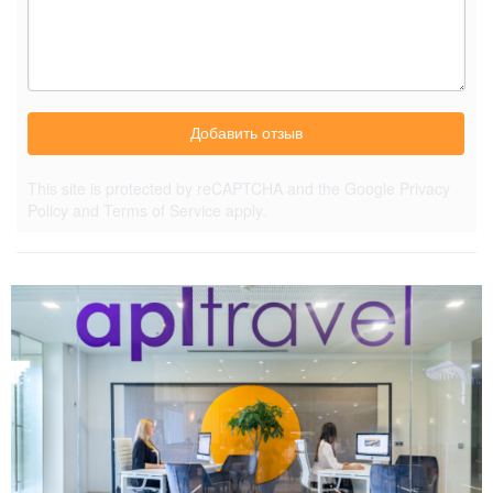
Добавить отзыв
This site is protected by reCAPTCHA and the Google
Privacy
Policy
and
Terms of Service
apply.