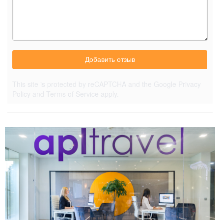
Добавить отзыв
This site is protected by reCAPTCHA and the Google
Privacy
Policy
and
Terms of Service
apply.