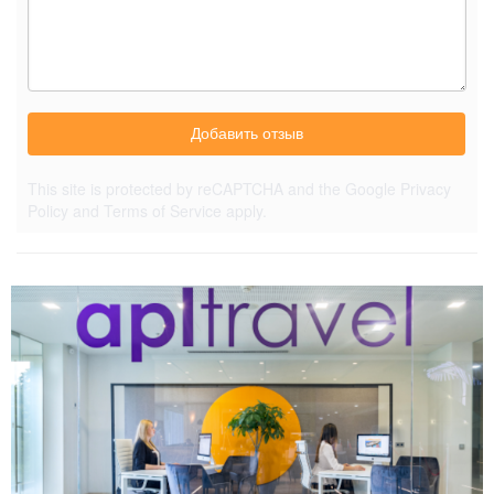
Добавить отзыв
This site is protected by reCAPTCHA and the Google
Privacy
Policy
and
Terms of Service
apply.