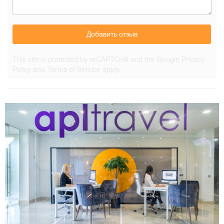
Добавить отзыв
This site is protected by reCAPTCHA and the Google
Privacy
Policy
and
Terms of Service
apply.