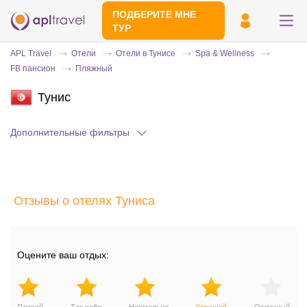
ПОДБЕРИТЕ МНЕ
ТУР
APL Travel
Отели
Отели в Тунисе
Spa & Wellness
FB пансион
Пляжный
Тунис
Дополнительные фильтры
Отправьте свой номер телефона
Отзывы о отелях Туниса
Эксперт свяжется с вами и сделает
индивидуальный подбор в течении
15
минут
Оцените ваш отдых: