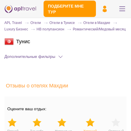
ПОДБЕРИТЕ МНЕ
ТУР
APL Travel
Отели
Отели в Тунисе
Отели в Махдие
Luxury Бизнес
HB полупансион
Романтический/Медовый месяц
Тунис
Дополнительные фильтры
Отправьте свой номер телефона
Отзывы о отелях Махдии
Эксперт свяжется с вами и сделает
индивидуальный подбор в течении
15
минут
Оцените ваш отдых: