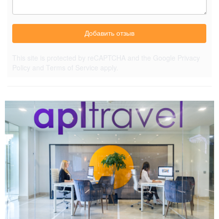
Добавить отзыв
This site is protected by reCAPTCHA and the Google
Privacy
Policy
and
Terms of Service
apply.