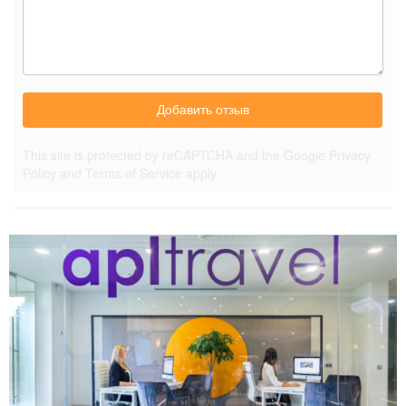
Добавить отзыв
This site is protected by reCAPTCHA and the Google
Privacy
Policy
and
Terms of Service
apply.