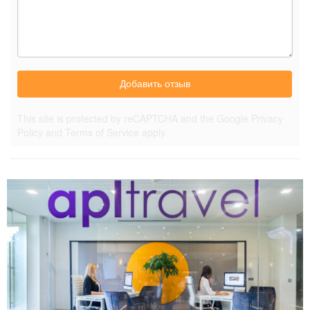
Добавить отзыв
This site is protected by reCAPTCHA and the Google
Privacy
Policy
and
Terms of Service
apply.