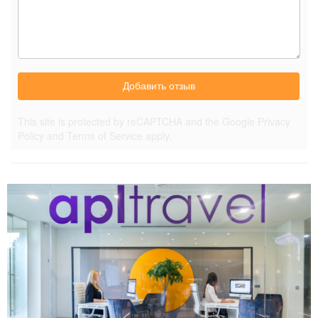
Добавить отзыв
This site is protected by reCAPTCHA and the Google
Privacy
Policy
and
Terms of Service
apply.