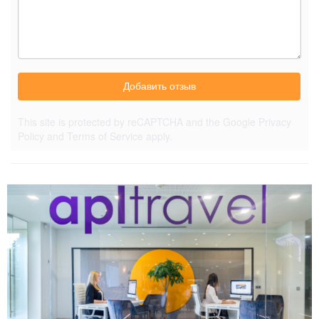
Добавить отзыв
This site is protected by reCAPTCHA and the Google
Privacy
Policy
and
Terms of Service
apply.