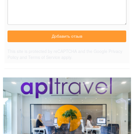
Добавить отзыв
This site is protected by reCAPTCHA and the Google
Privacy
Policy
and
Terms of Service
apply.